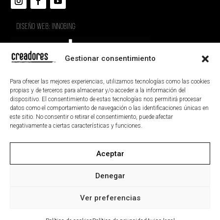
DISEÑO WEB: INNOBING
Gestionar consentimiento
Para ofrecer las mejores experiencias, utilizamos tecnologías como las cookies
propias y de terceros para almacenar y/o acceder a la información del
dispositivo. El consentimiento de estas tecnologías nos permitirá procesar
datos como el comportamiento de navegación o las identificaciones únicas en
este sitio. No consentir o retirar el consentimiento, puede afectar
negativamente a ciertas características y funciones.
Aceptar
AVISO LEGAL
POLÍTICA DE PRIVACIDAD
POLÍTICA DE COOKIES
ACCESIBILIDAD
Denegar
MAPA DEL SITIO
Ver preferencias