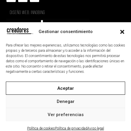
DISEÑO WEB: INNOBING
Gestionar consentimiento
Para ofrecer las mejores experiencias, utilizamos tecnologías como las cookies
propias y de terceros para almacenar y/o acceder a la información del
dispositivo. El consentimiento de estas tecnologías nos permitirá procesar
datos como el comportamiento de navegación o las identificaciones únicas en
este sitio. No consentir o retirar el consentimiento, puede afectar
negativamente a ciertas características y funciones.
Aceptar
AVISO LEGAL
POLÍTICA DE PRIVACIDAD
POLÍTICA DE COOKIES
ACCESIBILIDAD
Denegar
MAPA DEL SITIO
Ver preferencias
Política de cookies
Política de privacidad
Aviso legal