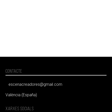
CONTACTE
escenacreadores@gmail.com
València (España)
XARXES SOCIALS