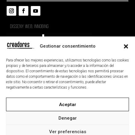
DISSENY WEB: INNOBING
Gestionar consentimiento
Para ofrecer las mejores experiencias, utilizamos tecnologías como las cookies
propias y de terceros para almacenar y/o acceder a la información del
dispositivo. El consentimiento de estas tecnologías nos permitirá procesar
datos como el comportamiento de navegación o las identificaciones únicas en
este sitio. No consentir o retirar el consentimiento, puede afectar
negativamente a ciertas características y funciones.
Aceptar
AVÍS LEGAL
POLÍTICA DE PRIVACITAT
POLÍTICA DE GALETES
ACCESSIBILITAT
Denegar
MAPA DEL LLOC
Ver preferencias