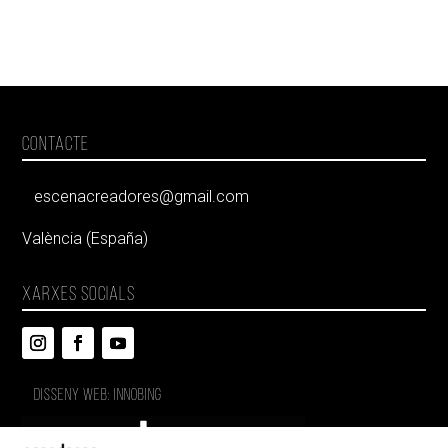
CONTACTE
escenacreadores@gmail.com
València (España)
XARXES SOCIALS
DISSENY WEB: INNOBING