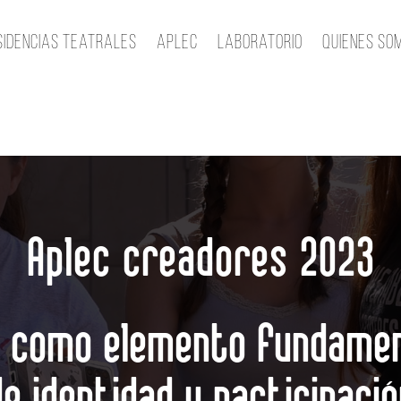
sidencias teatrales
Aplec
Laboratorio
Quienes so
Aplec creadores 2023
a como elemento fundamen
de identidad y participació