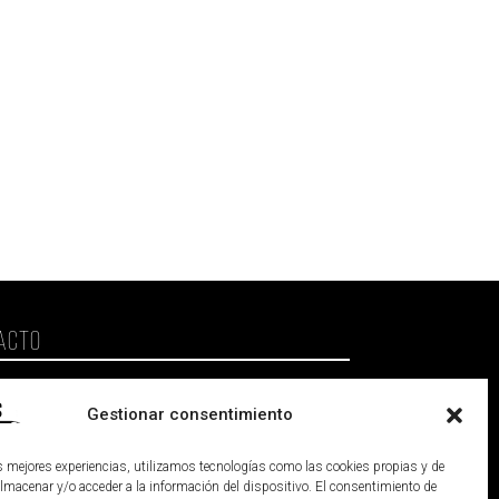
ACTO
enacreadores@gmail.com
Gestionar consentimiento
cia (España)
as mejores experiencias, utilizamos tecnologías como las cookies propias y de
almacenar y/o acceder a la información del dispositivo. El consentimiento de