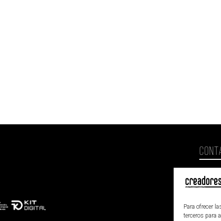
CONT
esc
Valen
Para ofrecer l
terceros para 