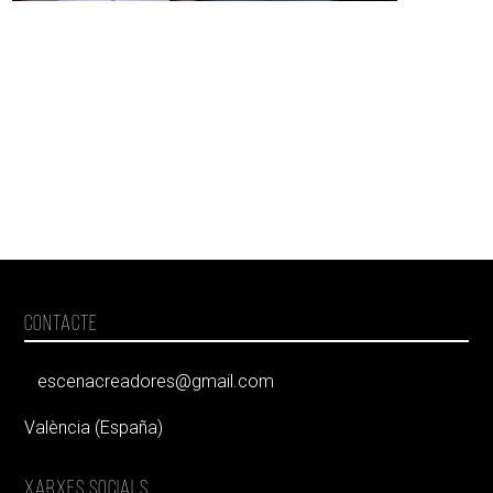
CONTACTE
escenacreadores@gmail.com
València (España)
XARXES SOCIALS