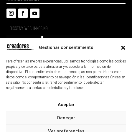
DISSENY WEB: INNOBING
Gestionar consentimiento
Para ofrecer las mejores experiencias, utilizamos tecnologías como las cookies
propias y de terceros para almacenar y/o acceder a la información del
dispositivo. El consentimiento de estas tecnologías nos permitirá procesar
datos como el comportamiento de navegación o las identificaciones únicas en
este sitio. No consentir o retirar el consentimiento, puede afectar
negativamente a ciertas características y funciones.
Aceptar
AVÍS LEGAL
POLÍTICA DE PRIVACITAT
POLÍTICA DE GALETES
ACCESSIBILITAT
Denegar
MAPA DEL LLOC
Ver preferencias