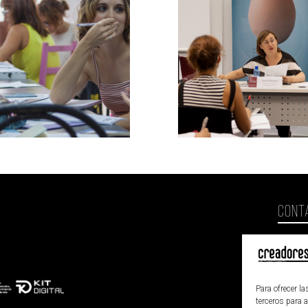
CONT
esc
Valen
Para ofrecer l
terceros para 