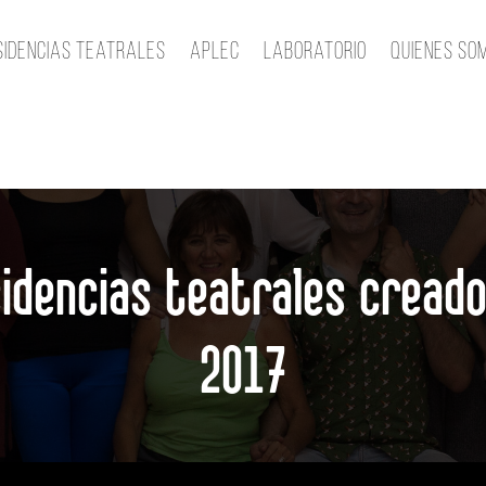
sidencias teatrales
Aplec
Laboratorio
Quienes so
idencias teatrales cread
2017